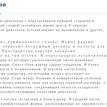
ов
n
е двигатели с неразделенной камерой сгорания и
ой схемой газообмена имеют шесть V-образно
ти двигатели устанавливают на автомобилях и других
 из алюминиевого
сплава. Между рядами
а образуют воздушный ресивер и полость для
 Пространство картера четырьмя
о на три отсека. В перегородках установлен
 из которых (расположенный около маховика)
рным. Снизу блок-картер закрыт поддоном. В блоке
масла к подшипникам. В верхней части блока
ых отверстия, по которым воздух поступает из
сивер. Стык между блоками и компрессором уплотнен
и блока имеются окна для осмотра полостей ресивера. С
ложены отверстия, соединяющие полости охладителя
 соответствующими полостями двигателя.
з чугуна, вставлены в блок-картер. В средней части
 прямоугольной формы, расположенные по окружности 