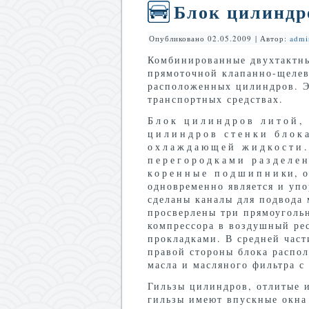
Блок цилиндр
Опубликовано
02.05.2009
|
Автор:
admi
Комбинированные двухтактны
прямоточной клапанно-щелев
расположенных цилиндров. Э
транспортных средствах.
Блок цилиндров литой,
цилиндров стенки блок
охлаждающей жидкости.
перегородками разделен
коренные подшипники, один
одновременно является и упо
сделаны каналы для подвода 
просверлены три прямоугольн
компрессора в воздушный ре
прокладками. В средней част
правой стороны блока распо
масла и масляного фильтра с
Гильзы цилиндров, отлитые и
гильзы имеют впускные окна