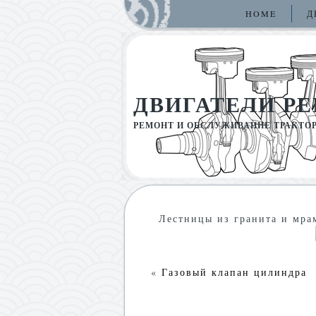
HOME
Д
ДВИГАТЕЛИ Р
РЕМОНТ И ОБСЛУЖИВАНИЕ ТРАКТО
Лестницы из гранита и мра
«
Газовый клапан цилиндра